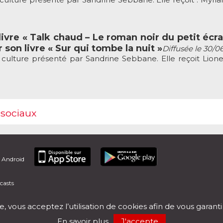
ivre « Talk chaud – Le roman noir du petit écra
 son livre « Sur qui tombe la nuit »
Diffusée le 30/0
culture présenté par Sandrine Sebbane. Elle reçoit Lion
 sociaux
t Android
casts
e, vous acceptez l’utilisation de cookies afin de vous garant
En savoir plus
J'accepte