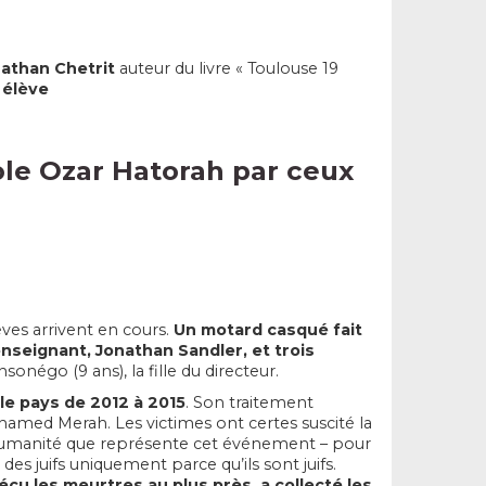
athan Chetrit
auteur du livre « Toulouse 19
 élève
cole Ozar Hatorah par ceux
èves arrivent en cours.
Un motard casqué fait
enseignant, Jonathan Sandler, et trois
sonégo (9 ans), la fille du directeur.
 le pays de 2012 à 2015
. Son traitement
Mohamed Merah. Les victimes ont certes suscité la
inhumanité que représente cet événement – pour
es juifs uniquement parce qu’ils sont juifs.
écu les meurtres au plus près, a collecté les