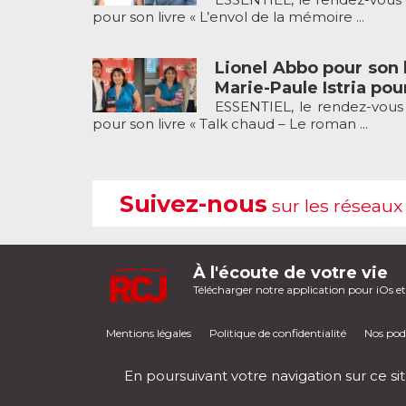
pour son livre « L’envol de la mémoire ...
Lionel Abbo pour son l
Marie-Paule Istria pour
ESSENTIEL, le rendez-vous 
pour son livre « Talk chaud – Le roman ...
Suivez-nous
sur les réseaux
À l'écoute de votre vie
Télécharger notre application pour iOs e
Mentions légales
Politique de confidentialité
Nos pod
En poursuivant votre navigation sur ce sit
RCJ en direct