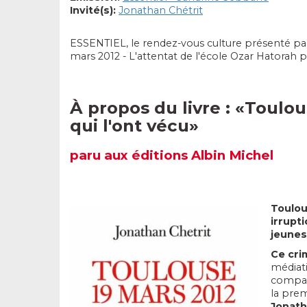
Invité(s):
Jonathan Chétrit
ESSENTIEL, le rendez-vous culture présenté pa
mars 2012 - L'attentat de l'école Ozar Hatorah p
À propos du livre : «
Toulous
qui l'ont vécu
»
paru aux éditions Albin Michel
Toulou
irrupt
jeunes
Ce crim
médiati
compas
la prem
Jonath