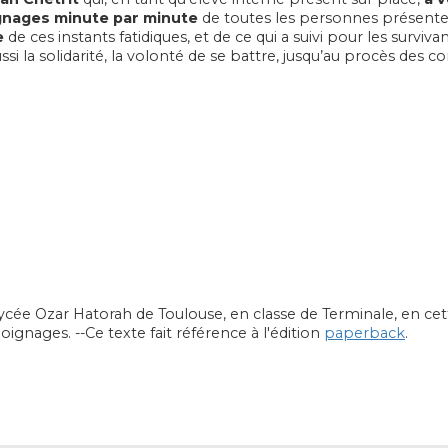
nages minute par minute
de toutes les personnes présentes
e
de ces instants fatidiques, et de ce qui a suivi pour les survivan
ssi la solidarité, la volonté de se battre, jusqu’au procès des c
u lycée Ozar Hatorah de Toulouse, en classe de Terminale, en c
moignages. --Ce texte fait référence à l'édition
paperback
.