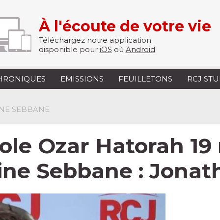
À l'écoute de votre vie
Téléchargez notre application
disponible pour
iOS
où
Android
HRONIQUES
EMISSIONS
FEUILLETONS
RCJ ST
INE SEBBANE
cole Ozar Hatorah 19
ine Sebbane : Jonat