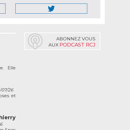
ABONNEZ VOUS
PODCAST RCJ
AUX
. Elle
2/07/26
oses et
ierry
26
m Spira