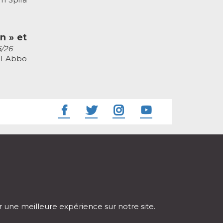
n » et
6/26
el Abbo
ir une meilleure expérience sur notre site.