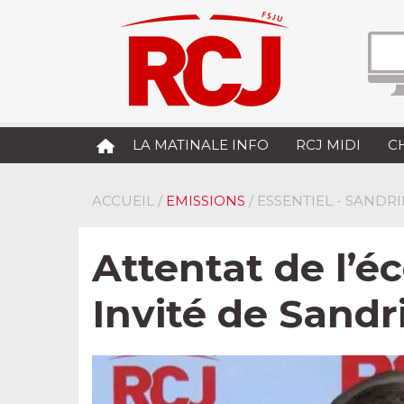
LA MATINALE INFO
RCJ MIDI
C
ACCUEIL
/
EMISSIONS
/ ESSENTIEL - SANDR
Attentat de l’é
Invité de Sandr