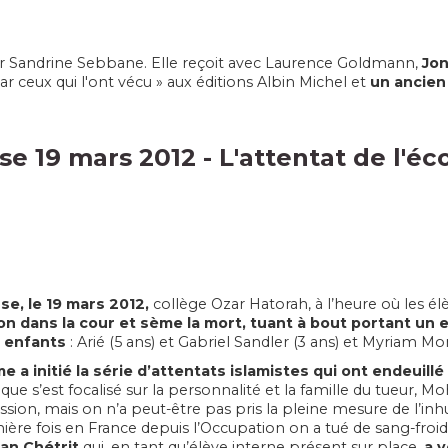
r Sandrine Sebbane. Elle reçoit avec Laurence Goldmann,
Jon
ar ceux qui l'ont vécu » aux éditions Albin Michel et
un ancien
e 19 mars 2012 - L'attentat de l'é
se, le 19 mars 2012,
collège Ozar Hatorah, à l’heure où les él
ion dans la cour et sème la mort, tuant à bout portant un 
 enfants
: Arié (5 ans) et Gabriel Sandler (3 ans) et Myriam Mon
e a initié la série d’attentats islamistes qui ont endeuillé
que s’est focalisé sur la personnalité et la famille du tueur, 
sion, mais on n’a peut-être pas pris la pleine mesure de l’
ière fois en France depuis l’Occupation on a tué de sang-froid d
an Chétrit
qui, en tant qu’élève interne présent sur place,
a v