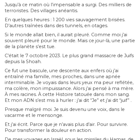
Jusqu’à ce matin où l’impensable a surgi. Des milliers de
terroristes. Des villages anéantis.
En quelques heures : 1 200 vies sauvagement brisées.
D’autres traînées dans des tunnels, en otages.
Si le monde allait bien, il aurait pleuré. Comme moi j’ai
souvent pleuré pour le monde. Mais ce jour-là, une partie
de la planète s’est tue.
C’était le 7 octobre 2023. Le plus grand massacre de Juifs
depuis la Shoah.
Ce fut une bascule, une descente aux enfers où j’ai
entraîné ma famille, mes proches, dans une apnée
interminable. Je voyais dans leurs yeux ma peur reflétée,
ma colère, mon impuissance. Alors j’ai pensé à ma mère.
À mes racines. À cette Histoire tatouée dans mon sang.
Et mon ADN s’est mis à hurler : j’ai dit “Je” et j’ai dit “juif” .
Presque malgré moi. Je suis devenu une voix, dans le
vacarme et le mensonge.
Et j’ai écrit. Parce que je n’avais plus d’air. Pour survivre.
Pour transformer la douleur en action.
De mes voyages en Israël, sous les missiles du Hamas, de