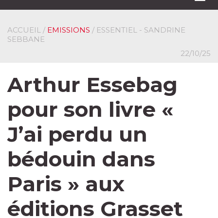
navi
ACCUEIL
/
EMISSIONS
/ ESSENTIEL - SANDRINE
SEBBANE
22/10/25
Arthur Essebag
pour son livre «
J’ai perdu un
bédouin dans
Paris » aux
éditions Grasset