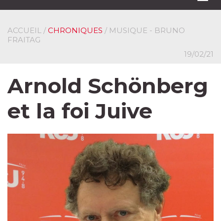
navi
ACCUEIL
/
CHRONIQUES
/ MUSIQUE - BRUNO
FRAITAG
19/02/21
Arnold Schönberg
et la foi Juive