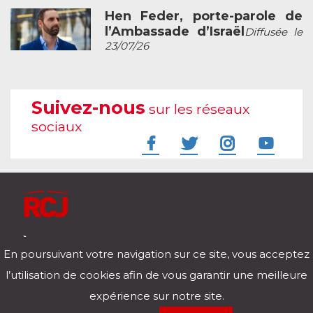
Hen Feder, porte-parole de
l’Ambassade d’Israël
Diffusée le
23/07/26
Suivez-nous
sur les réseaux
sociaux
À l'écoute de votre vie
En poursuivant votre navigation sur ce site, vous acceptez
Télécharger notre application pour iOs et Android
l’utilisation de cookies afin de vous garantir une meilleure
expérience sur notre site.
RCJ en direct