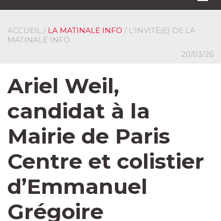
navi
ACCUEIL
/
LA MATINALE INFO
/ L'INVITÉ(E) DE LA
MATINALE INFO
20/03/26
Ariel Weil,
candidat à la
Mairie de Paris
Centre et colistier
d’Emmanuel
Grégoire