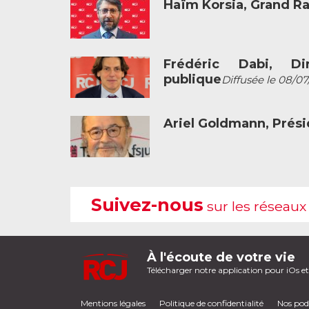
Haïm Korsia, Grand R
Frédéric Dabi, Dir
publique
Diffusée le 08/07
Ariel Goldmann, Prési
Suivez-nous
sur les réseaux
À l'écoute de votre vie
Télécharger notre application pour iOs e
Mentions légales
Politique de confidentialité
Nos pod