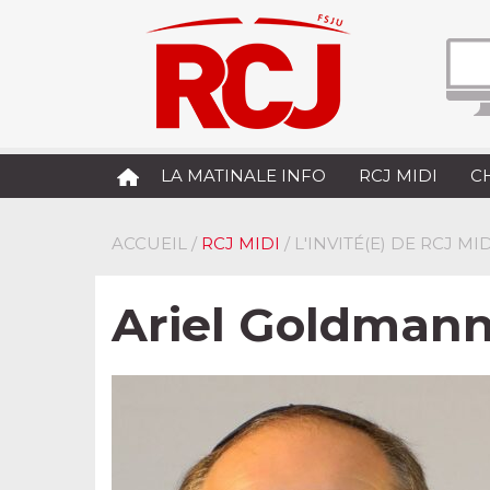
LA MATINALE INFO
RCJ MIDI
C
ACCUEIL
/
RCJ MIDI
/ L'INVITÉ(E) DE RCJ MID
Ariel Goldmann,