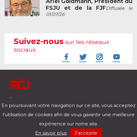
Ariel Goldmann, Président du
FSJU et de la FJF
Diffusée le
01/07/26
Suivez-nous
sur les réseaux
sociaux
À l'écoute de votre vie
En poursuivant votre navigation sur ce site, vous acceptez
Télécharger notre application pour iOs et Android
l’utilisation de cookies afin de vous garantir une meilleure
expérience sur notre site.
RCJ en direct
En savoir plus
J'accepte
00:00
/
00:00