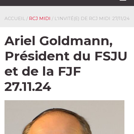
navi
ACCUEIL
/
RCJ MIDI
/ L'INVITÉ(E) DE RCJ MIDI
27/11/24
Ariel Goldmann,
Président du FSJU
et de la FJF
27.11.24