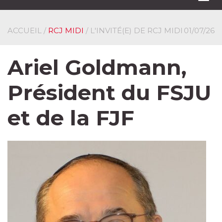
navi
ACCUEIL
/
RCJ MIDI
/ L'INVITÉ(E) DE RCJ MIDI
01/07/26
Ariel Goldmann,
Président du FSJU
et de la FJF