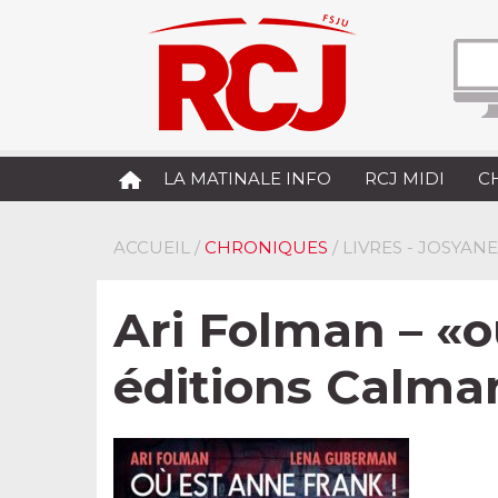
LA MATINALE INFO
RCJ MIDI
C
ACCUEIL
/
CHRONIQUES
/ LIVRES - JOSYAN
Ari Folman – «
éditions Calma