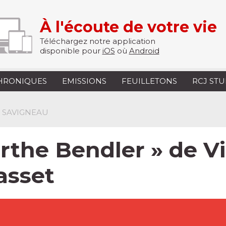
À l'écoute de votre vie
Téléchargez notre application
disponible pour
iOS
où
Android
HRONIQUES
EMISSIONS
FEUILLETONS
RCJ ST
E SAVIGNEAU
rthe Bendler » de V
asset