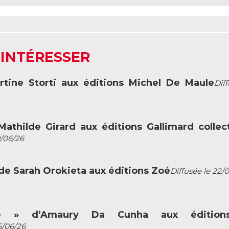
 INTÉRESSER
rtine Storti aux éditions Michel De Maule
Dif
athilde Girard aux éditions Gallimard collec
9/06/26
 de Sarah Orokieta aux éditions Zoé
Diffusée le 22/
e » d’Amaury Da Cunha aux édition
15/06/26