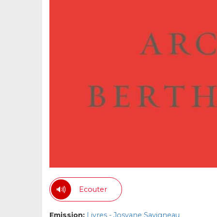
Ecouter
Emission:
Livres - Josyane Savigneau