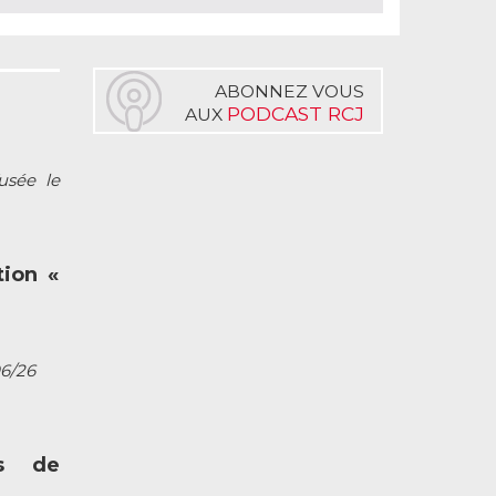
ABONNEZ VOUS
PODCAST RCJ
AUX
fusée le
tion «
06/26
s de