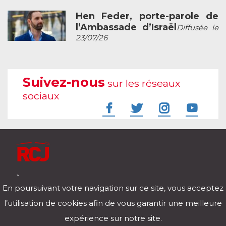
Hen Feder, porte-parole de
l’Ambassade d’Israël
Diffusée le
23/07/26
Suivez-nous
sur les réseaux
sociaux
À l'écoute de votre vie
En poursuivant votre navigation sur ce site, vous acceptez
Télécharger notre application pour iOs et Android
l’utilisation de cookies afin de vous garantir une meilleure
expérience sur notre site.