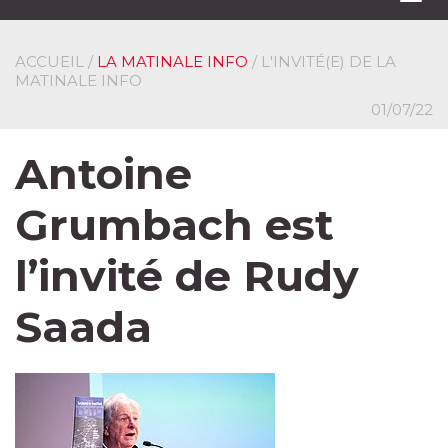
navi
ACCUEIL
/
LA MATINALE INFO
/ L'INVITÉ(E) DE LA
MATINALE INFO
01/07/22
Antoine
Grumbach est
l’invité de Rudy
Saada