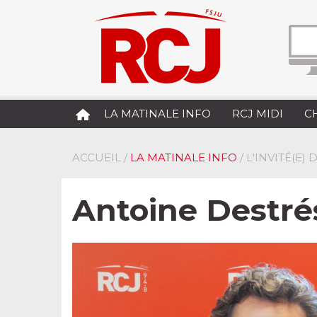
LA MATINALE INFO
RCJ MIDI
C
ACCUEIL
/
LA MATINALE INFO
/ L'INVITÉ(E)
Antoine Destrés