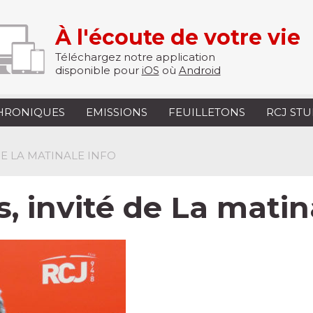
À l'écoute de votre vie
Téléchargez notre application
disponible pour
iOS
où
Android
HRONIQUES
EMISSIONS
FEUILLETONS
RCJ ST
 DE LA MATINALE INFO
, invité de La matin