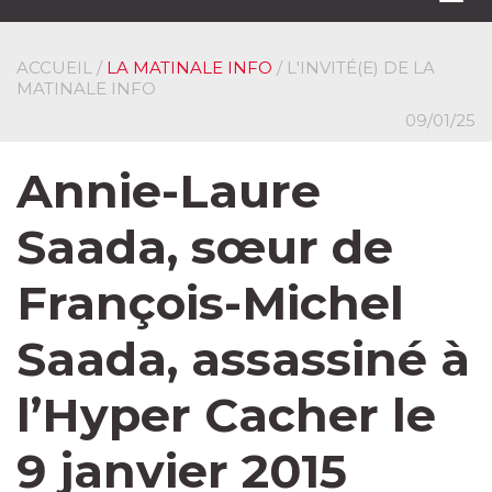
navi
ACCUEIL
/
LA MATINALE INFO
/ L'INVITÉ(E) DE LA
MATINALE INFO
09/01/25
Annie-Laure
Saada, sœur de
François-Michel
Saada, assassiné à
l’Hyper Cacher le
9 janvier 2015