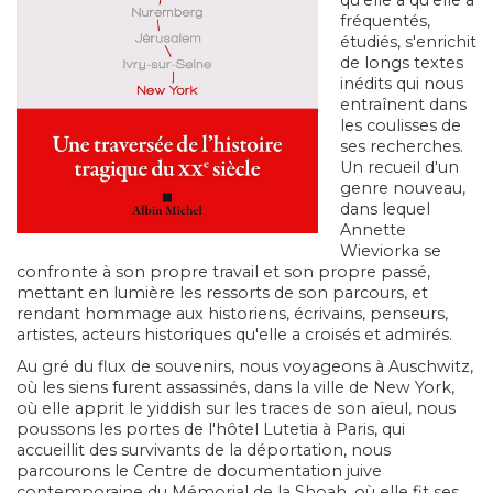
qu'elle a qu'elle a
fréquentés,
étudiés, s'enrichit
de longs textes
inédits qui nous
entraînent dans
les coulisses de
ses recherches.
Un recueil d'un
genre nouveau,
dans lequel
Annette
Wieviorka se
confronte à son propre travail et son propre passé,
mettant en lumière les ressorts de son parcours, et
rendant hommage aux historiens, écrivains, penseurs,
artistes, acteurs historiques qu'elle a croisés et admirés.
Au gré du flux de souvenirs, nous voyageons à Auschwitz,
où les siens furent assassinés, dans la ville de New York,
où elle apprit le yiddish sur les traces de son aïeul, nous
poussons les portes de l'hôtel Lutetia à Paris, qui
accueillit des survivants de la déportation, nous
parcourons le Centre de documentation juive
contemporaine du Mémorial de la Shoah, où elle fit ses