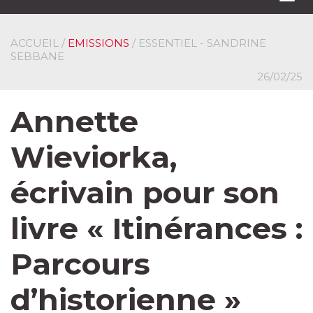
navi
ACCUEIL
/
EMISSIONS
/ ESSENTIEL - SANDRINE
SEBBANE
26/02/25
Annette
Wieviorka,
écrivain pour son
livre « Itinérances :
Parcours
d’historienne »