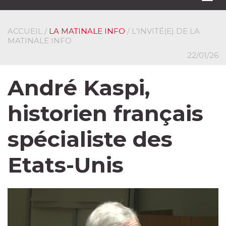
navi
ACCUEIL
/
LA MATINALE INFO
/ L'INVITÉ(E) DE LA
MATINALE INFO
22/01/26
André Kaspi,
historien français
spécialiste des
Etats-Unis