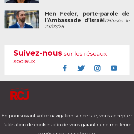
Hen Feder, porte-parole de
l’Ambassade d’Israël
Diffusée le
23/07/26
Suivez-nous
sur les réseaux
sociaux
À l'écoute de votre vie
En poursuivant votre navigation sur ce site, vous acceptez
Télécharger notre application pour iOs et Android
l’utilisation de cookies afin de vous garantir une meilleure
expérience sur notre site.