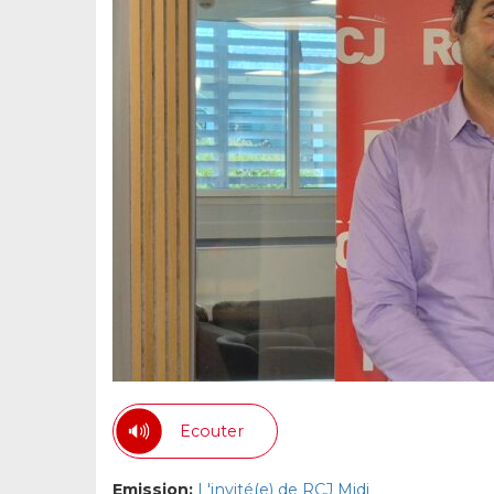
Ecouter
Emission:
L'invité(e) de RCJ Midi