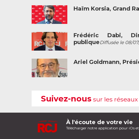
Haïm Korsia, Grand R
Frédéric Dabi, Dir
publique
Diffusée le 08/07
Ariel Goldmann, Prési
Suivez-nous
sur les réseaux
À l'écoute de votre vie
Télécharger notre application pour iOs e