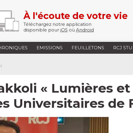
À l'écoute de votre vie
Téléchargez notre application
disponible pour
iOS
où
Android
HRONIQUES
EMISSIONS
FEUILLETONS
RCJ ST
I
kkoli « Lumières et
es Universitaires de