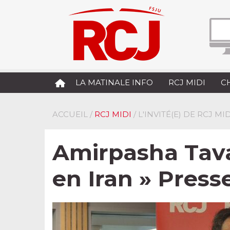
LA MATINALE INFO
RCJ MIDI
C
ACCUEIL
/
RCJ MIDI
/ L'INVITÉ(E) DE RCJ MID
Amirpasha Tava
en Iran » Press