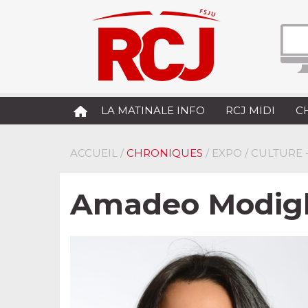
LA MATINALE INFO
RCJ MIDI
C
ACCUEIL
/
CHRONIQUES
/ EXPO / CULTURE
Amadeo Modigli