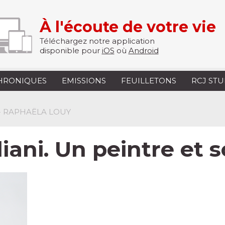
À l'écoute de votre vie
Téléchargez notre application
disponible pour
iOS
où
Android
HRONIQUES
EMISSIONS
FEUILLETONS
RCJ ST
 - RAPHAËLA LOUY
ani. Un peintre et 