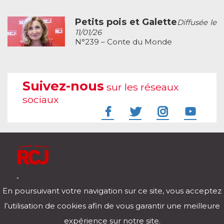
Petits pois et Galette
Diffusée le
11/01/26
N°239 – Conte du Monde
Suivez-nous
sur les réseaux
sociaux
À l'écoute de votre vie
En poursuivant votre navigation sur ce site, vous acceptez
Télécharger notre application pour iOs et Android
l’utilisation de cookies afin de vous garantir une meilleure
expérience sur notre site.