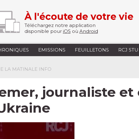
À l'écoute de votre vie
Téléchargez notre application
disponible pour
iOS
où
Android
HRONIQUES
EMISSIONS
FEUILLETONS
RCJ ST
 DE LA MATINALE INFO
remer, journaliste et
Ukraine