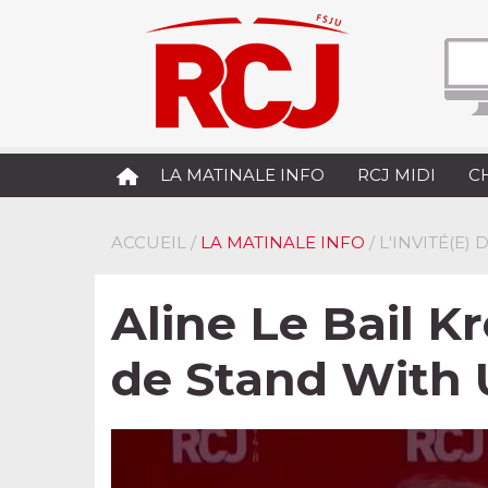
LA MATINALE INFO
RCJ MIDI
C
ACCUEIL
/
LA MATINALE INFO
/ L'INVITÉ(E)
Aline Le Bail K
de Stand With 