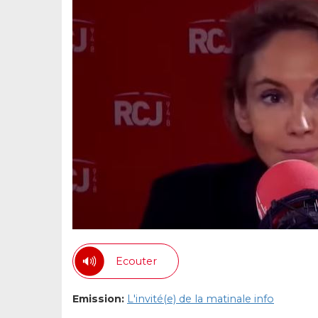
Ecouter
Emission:
L'invité(e) de la matinale info