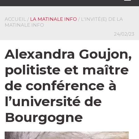
navi
ACCUEIL
/
LA MATINALE INFO
/ L'INVITÉ(E) DE LA
MATINALE INFO
24/02/23
Alexandra Goujon,
politiste et maître
de conférence à
l’université de
Bourgogne