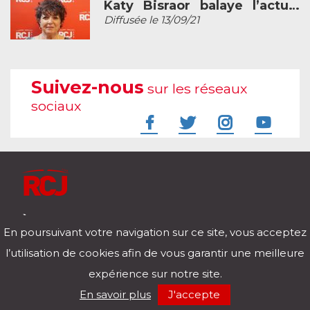
Katy Bisraor balaye l’actu…
Diffusée le 13/09/21
Suivez-nous
sur les réseaux
sociaux
À l'écoute de votre vie
En poursuivant votre navigation sur ce site, vous acceptez
Télécharger notre application pour iOs et Android
l’utilisation de cookies afin de vous garantir une meilleure
expérience sur notre site.
RCJ en direct
En savoir plus
J'accepte
00:00
/
00:00
Mentions légales
Politique de confidentialité
Nos podcasts