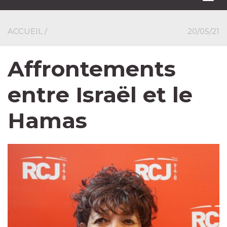
navi
ACCUEIL
/
20/05/21
Affrontements
entre Israël et le
Hamas