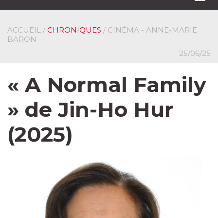
navi
ACCUEIL
/
CHRONIQUES
/ CINÉMA - ANNE-MARIE
BARON
25/06/25
« A Normal Family
» de Jin-Ho Hur
(2025)