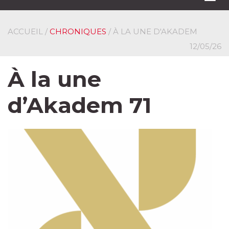
navi
ACCUEIL
/
CHRONIQUES
/ À LA UNE D'AKADEM
12/05/26
À la une
d’Akadem 71