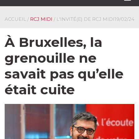
navi
ACCUEIL
/
RCJ MIDI
/ L'INVITÉ(E) DE RCJ MIDI
19/02/24
À Bruxelles, la
grenouille ne
savait pas qu’elle
était cuite