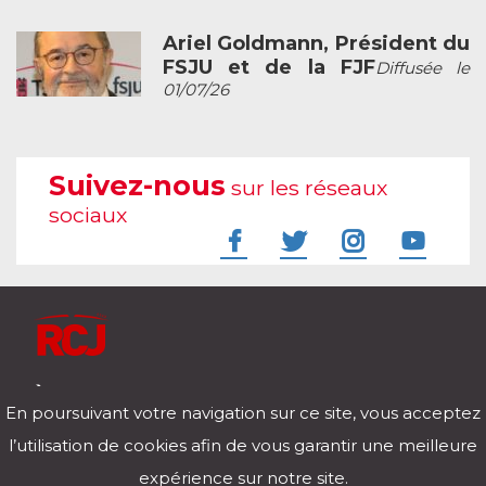
Ariel Goldmann, Président du
FSJU et de la FJF
Diffusée le
01/07/26
Suivez-nous
sur les réseaux
sociaux
À l'écoute de votre vie
En poursuivant votre navigation sur ce site, vous acceptez
Télécharger notre application pour iOs et Android
l’utilisation de cookies afin de vous garantir une meilleure
expérience sur notre site.