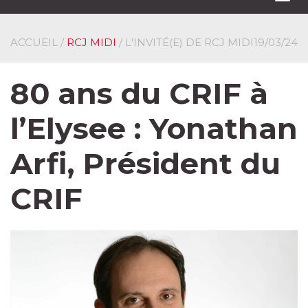
navi
ACCUEIL
/
RCJ MIDI
/ L'INVITÉ(E) DE RCJ MIDI
19/03/24
80 ans du CRIF à
l’Elysee : Yonathan
Arfi, Président du
CRIF