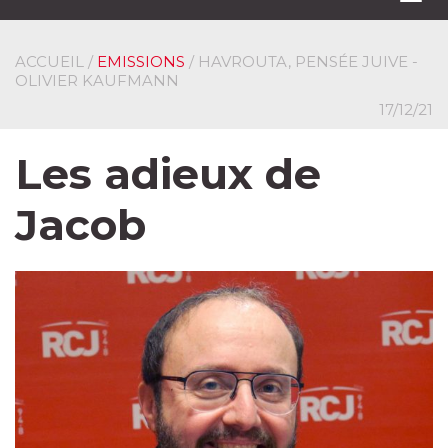
navi
ACCUEIL
/
EMISSIONS
/ HAVROUTA, PENSÉE JUIVE -
OLIVIER KAUFMANN
17/12/21
Les adieux de
Jacob