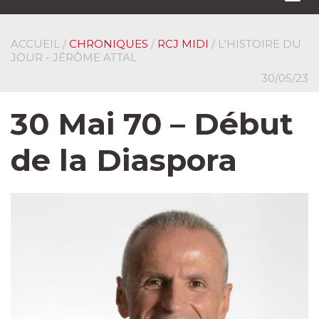
navi
ACCUEIL
/
CHRONIQUES
/
RCJ MIDI
/ L'HISTOIRE DU
JOUR - JÉRÔME ATTAL
30/05/23
30 Mai 70 – Début
de la Diaspora