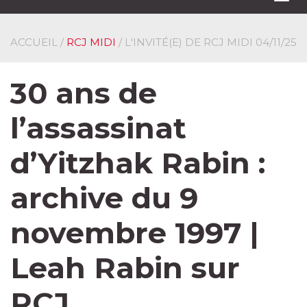
navi
ACCUEIL
/
RCJ MIDI
/ L'INVITÉ(E) DE RCJ MIDI
04/11/25
30 ans de
l’assassinat
d’Yitzhak Rabin :
archive du 9
novembre 1997 |
Leah Rabin sur
RCJ