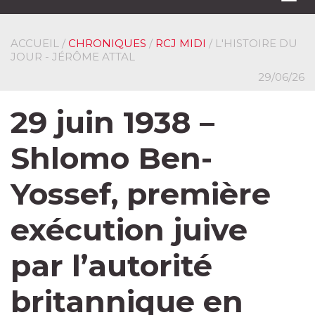
navi
ACCUEIL
/
CHRONIQUES
/
RCJ MIDI
/ L'HISTOIRE DU
JOUR - JÉRÔME ATTAL
29/06/26
29 juin 1938 –
Shlomo Ben-
Yossef, première
exécution juive
par l’autorité
britannique en