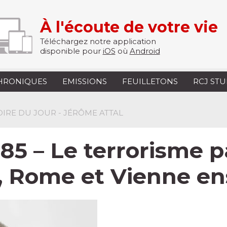
À l'écoute de votre vie
Téléchargez notre application
disponible pour
iOS
où
Android
HRONIQUES
EMISSIONS
FEUILLETONS
RCJ ST
TOIRE DU JOUR - JÉRÔME ATTAL
5 – Le terrorisme p
e, Rome et Vienne e