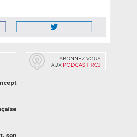
ABONNEZ VOUS
PODCAST RCJ
AUX
oncept
nçaise
t, son