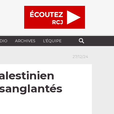
UDIO
ARCHIVES
L’ÉQUIPE
27/12/24
alestinien
nsanglantés