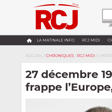
LA MATINALE INFO
RCJ MIDI
C
ACCUEIL
/
CHRONIQUES
/
RCJ MIDI
/ L'HIS
27 décembre 198
frappe l’Europ