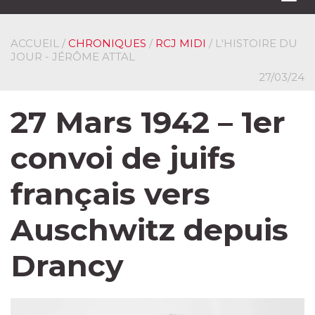
navi
ACCUEIL
/
CHRONIQUES
/
RCJ MIDI
/ L'HISTOIRE DU
JOUR - JÉRÔME ATTAL
27/03/24
27 Mars 1942 – 1er
convoi de juifs
français vers
Auschwitz depuis
Drancy