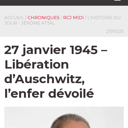
navi
ACCUEIL
/
CHRONIQUES
/
RCJ MIDI
/ L'HISTOIRE DU
JOUR - JÉRÔME ATTAL
27/01/25
27 janvier 1945 –
Libération
d’Auschwitz,
l’enfer dévoilé