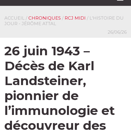
navi
ACCUEIL
/
CHRONIQUES
/
RCJ MIDI
/ L'HISTOIRE DU
JOUR - JÉRÔME ATTAL
26/06/26
26 juin 1943 –
Décès de Karl
Landsteiner,
pionnier de
l’immunologie et
découvreur des