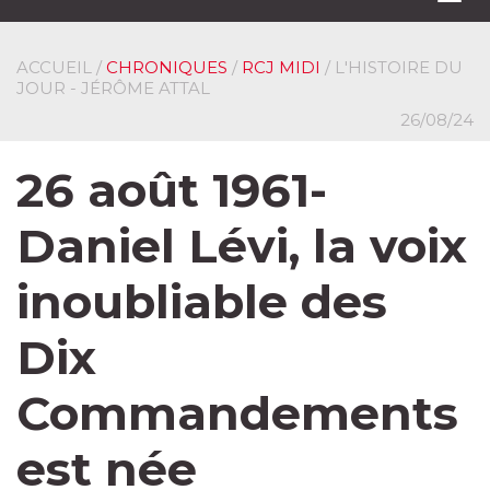
navi
ACCUEIL
/
CHRONIQUES
/
RCJ MIDI
/ L'HISTOIRE DU
JOUR - JÉRÔME ATTAL
26/08/24
26 août 1961-
Daniel Lévi, la voix
inoubliable des
Dix
Commandements
est née