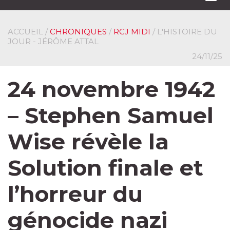
navi
ACCUEIL
/
CHRONIQUES
/
RCJ MIDI
/ L'HISTOIRE DU
JOUR - JÉRÔME ATTAL
24/11/25
24 novembre 1942
– Stephen Samuel
Wise révèle la
Solution finale et
l’horreur du
génocide nazi