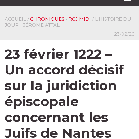
navi
ACCUEIL
/
CHRONIQUES
/
RCJ MIDI
/ L'HISTOIRE DU
JOUR - JÉRÔME ATTAL
23/02/26
23 février 1222 –
Un accord décisif
sur la juridiction
épiscopale
concernant les
Juifs de Nantes