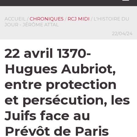
navi
ACCUEIL
/
CHRONIQUES
/
RCJ MIDI
/ L'HISTOIRE DU
JOUR - JÉRÔME ATTAL
22/04/24
22 avril 1370-
Hugues Aubriot,
entre protection
et persécution, les
Juifs face au
Prévôt de Paris