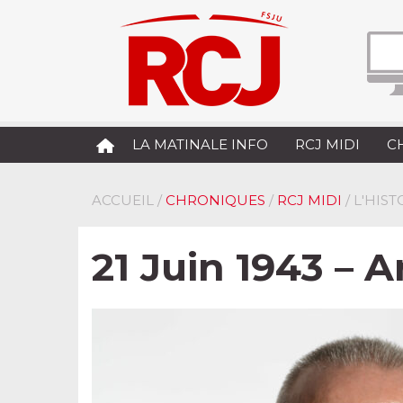
LA MATINALE INFO
RCJ MIDI
C
ACCUEIL
/
CHRONIQUES
/
RCJ MIDI
/ L'HIS
21 Juin 1943 – 