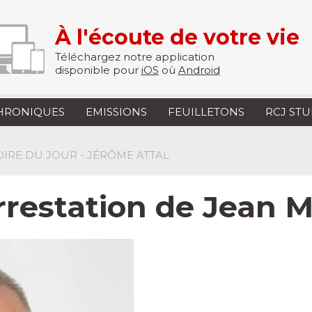
À l'écoute de votre vie
Téléchargez notre application
disponible pour
iOS
où
Android
HRONIQUES
EMISSIONS
FEUILLETONS
RCJ ST
TOIRE DU JOUR - JÉRÔME ATTAL
Arrestation de Jean 