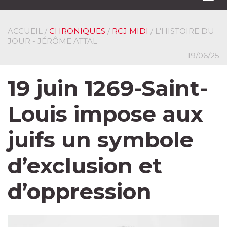
navi
ACCUEIL
/
CHRONIQUES
/
RCJ MIDI
/ L'HISTOIRE DU
JOUR - JÉRÔME ATTAL
19/06/25
19 juin 1269-Saint-
Louis impose aux
juifs un symbole
d’exclusion et
d’oppression