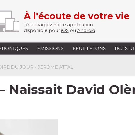
À l'écoute de votre vie
Téléchargez notre application
disponible pour
iOS
où
Android
HRONIQUES
EMISSIONS
FEUILLETONS
RCJ ST
TOIRE DU JOUR - JÉRÔME ATTAL
– Naissait David Olère