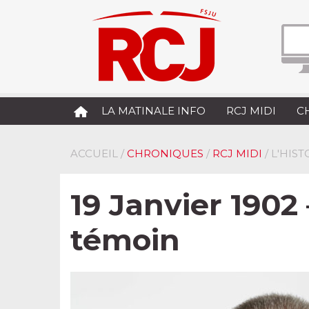
LA MATINALE INFO
RCJ MIDI
C
ACCUEIL
/
CHRONIQUES
/
RCJ MIDI
/ L'HIS
19 Janvier 1902 
témoin