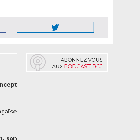
ABONNEZ VOUS
PODCAST RCJ
AUX
oncept
nçaise
t, son