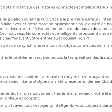
llent notamment sur des matelas connectés et intelligents aux 
e position durant la nuit grâce à la première surface « intell
aire évoluer notre position optimisant ainsi la qualité de not
ou se décomprime à hauteur du buste et du bassin de la perso
Ces nouveaux lits connectés et intelligents proposent d’autr
chauffer avant votre entrée au lit douillet non ?!
pables de se synchroniser à tous les objets connectés de la mai
re, le problème n’est parfois pas la température des draps ou 
constructeur de voitures a trouvé un moyen en s’appuyant sur 
envahisseur . Le prototype qui a été présenté au dernier CES d
ments. Par un mouvement très lent et silencieux, votre lit int
 ronfleur et conjoint.
n lit avec tous ces agents intelligents vous coûtera à partir 