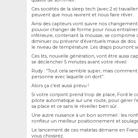
qualité de sommeil .
Ces sociétés de la sleep tech (avec 2 e) travai
peuvent que nous ravirent et nous faire rêver .
Ainsi des capteurs vont suivre nos changements d
pouvoir changer de forme pour nous entraîner à f
inférieure, contenant la mousse, se comprime 
diminuer ou prévenir d’éventuels maux de dos. 
le niveau de température. Les draps pourront se 
Ces lits, nouvelle génération, vont être aussi ca
se déclencher 5 minutes avant votre réveil.
Rudy : “Tout cela semble super, mais comment di
personne avec laquelle on dort”.
Alors ça c’est aussi prévu !
Si votre conjoint prend trop de place, Ford le 
pilote automatique sur une route, pour gérer l’
sa place et ce sans le réveiller bien sûr.
Une autre nuisance à un bon sommeil : les ronfle
ronfleur un meilleur positionnement et soulager
Le lancement de ces matelas démarre en France. U
vous choisirez.