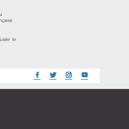
4
çaise.
fusée le