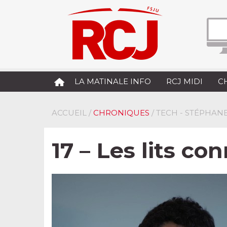
LA MATINALE INFO
RCJ MIDI
C
ACCUEIL
/
CHRONIQUES
/ TECH - STÉPHANE
17 – Les lits c