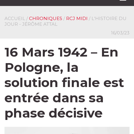
navi
ACCUEIL
/
CHRONIQUES
/
RCJ MIDI
/ L'HISTOIRE DU
JOUR - JÉRÔME ATTAL
16/03/23
16 Mars 1942 – En
Pologne, la
solution finale est
entrée dans sa
phase décisive