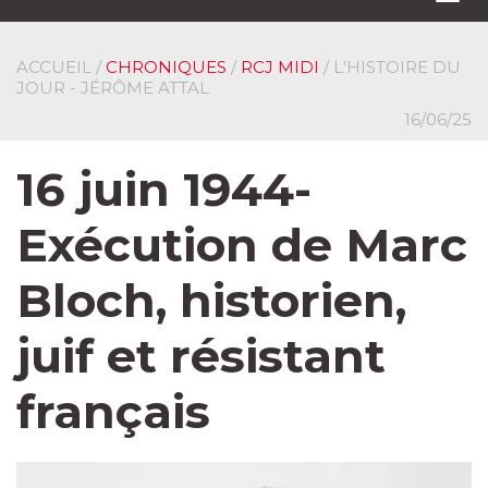
navi
ACCUEIL
/
CHRONIQUES
/
RCJ MIDI
/ L'HISTOIRE DU
JOUR - JÉRÔME ATTAL
16/06/25
16 juin 1944-
Exécution de Marc
Bloch, historien,
juif et résistant
français