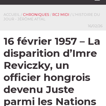
navi
ACCUEIL
/
CHRONIQUES
/
RCJ MIDI
/ L'HISTOIRE DU
JOUR - JÉRÔME ATTAL
16/02/26
16 février 1957 – La
disparition d’Imre
Reviczky, un
officier hongrois
devenu Juste
parmi les Nations