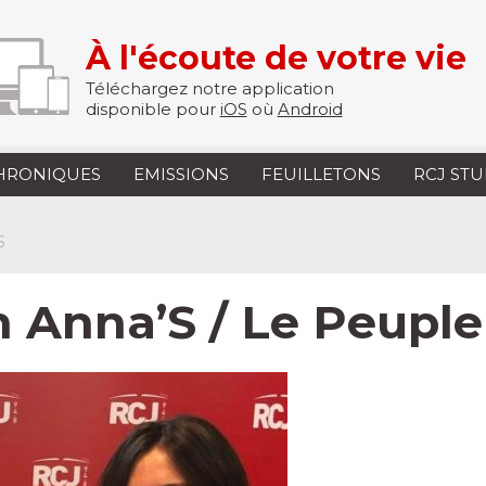
À l'écoute de votre vie
Téléchargez notre application
disponible pour
iOS
où
Android
HRONIQUES
EMISSIONS
FEUILLETONS
RCJ ST
S
h Anna’S / Le Peuple