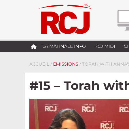
LA MATINALE INFO
RCJ MIDI
C
ACCUEIL
/
EMISSIONS
/ TORAH WITH ANNA'
#15 – Torah wit