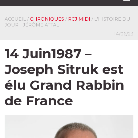
navi
ACCUEIL
/
CHRONIQUES
/
RCJ MIDI
/ L'HISTOIRE DU
JOUR - JÉRÔME ATTAL
14/06/23
14 Juin1987 –
Joseph Sitruk est
élu Grand Rabbin
de France