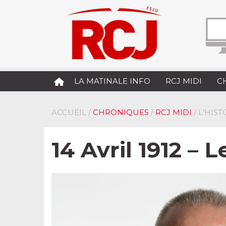
LA MATINALE INFO
RCJ MIDI
C
ACCUEIL
/
CHRONIQUES
/
RCJ MIDI
/ L'HIS
14 Avril 1912 – 