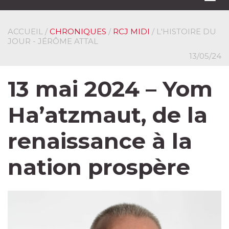
navi
ACCUEIL
/
CHRONIQUES
/
RCJ MIDI
/ L'HISTOIRE DU
JOUR - JÉRÔME ATTAL
13/05/24
13 mai 2024 – Yom
Ha’atzmaut, de la
renaissance à la
nation prospère