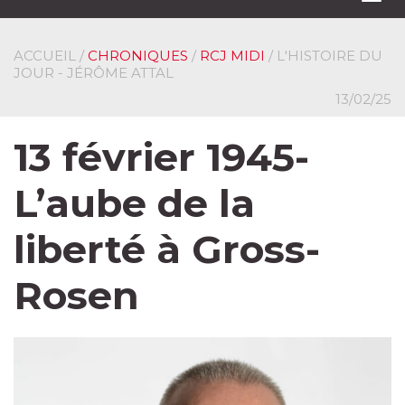
navi
ACCUEIL
/
CHRONIQUES
/
RCJ MIDI
/ L'HISTOIRE DU
JOUR - JÉRÔME ATTAL
13/02/25
13 février 1945-
L’aube de la
liberté à Gross-
Rosen