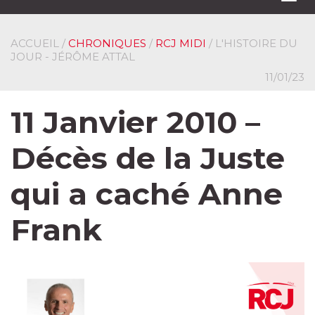
navi
ACCUEIL
/
CHRONIQUES
/
RCJ MIDI
/ L'HISTOIRE DU
JOUR - JÉRÔME ATTAL
11/01/23
11 Janvier 2010 –
Décès de la Juste
qui a caché Anne
Frank