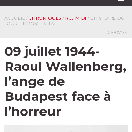
navi
ACCUEIL
/
CHRONIQUES
/
RCJ MIDI
/ L'HISTOIRE DU
JOUR - JÉRÔME ATTAL
09/07/24
09 juillet 1944-
Raoul Wallenberg,
l’ange de
Budapest face à
l’horreur